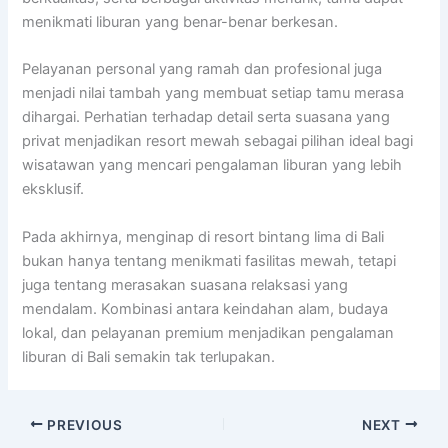
menikmati liburan yang benar-benar berkesan.
Pelayanan personal yang ramah dan profesional juga
menjadi nilai tambah yang membuat setiap tamu merasa
dihargai. Perhatian terhadap detail serta suasana yang
privat menjadikan resort mewah sebagai pilihan ideal bagi
wisatawan yang mencari pengalaman liburan yang lebih
eksklusif.
Pada akhirnya, menginap di resort bintang lima di Bali
bukan hanya tentang menikmati fasilitas mewah, tetapi
juga tentang merasakan suasana relaksasi yang
mendalam. Kombinasi antara keindahan alam, budaya
lokal, dan pelayanan premium menjadikan pengalaman
liburan di Bali semakin tak terlupakan.
PREVIOUS
NEXT