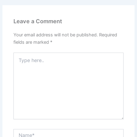
Leave a Comment
Your email address will not be published.
Required
fields are marked
*
Type
here..
Name*