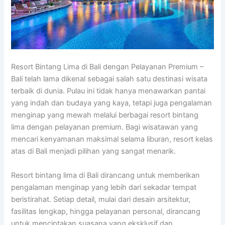
Resort Bintang Lima di Bali dengan Pelayanan Premium –
Bali telah lama dikenal sebagai salah satu destinasi wisata
terbaik di dunia. Pulau ini tidak hanya menawarkan pantai
yang indah dan budaya yang kaya, tetapi juga pengalaman
menginap yang mewah melalui berbagai resort bintang
lima dengan pelayanan premium. Bagi wisatawan yang
mencari kenyamanan maksimal selama liburan, resort kelas
atas di Bali menjadi pilihan yang sangat menarik.
Resort bintang lima di Bali dirancang untuk memberikan
pengalaman menginap yang lebih dari sekadar tempat
beristirahat. Setiap detail, mulai dari desain arsitektur,
fasilitas lengkap, hingga pelayanan personal, dirancang
untuk menciptakan suasana yang eksklusif dan