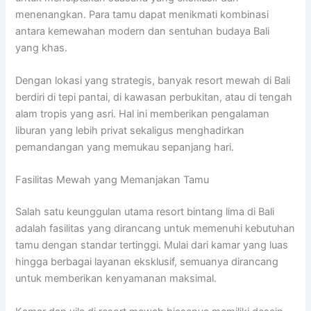
menenangkan. Para tamu dapat menikmati kombinasi
antara kemewahan modern dan sentuhan budaya Bali
yang khas.
Dengan lokasi yang strategis, banyak resort mewah di Bali
berdiri di tepi pantai, di kawasan perbukitan, atau di tengah
alam tropis yang asri. Hal ini memberikan pengalaman
liburan yang lebih privat sekaligus menghadirkan
pemandangan yang memukau sepanjang hari.
Fasilitas Mewah yang Memanjakan Tamu
Salah satu keunggulan utama resort bintang lima di Bali
adalah fasilitas yang dirancang untuk memenuhi kebutuhan
tamu dengan standar tertinggi. Mulai dari kamar yang luas
hingga berbagai layanan eksklusif, semuanya dirancang
untuk memberikan kenyamanan maksimal.