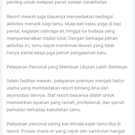
penting untuk melepas penat setelah beraktivitas.
Resort mewah juga biasanya menyediakan berbagai
aktivitas menarik bagi tamu. Mulai dari kelas yoga di tepi
pantai, kegiatan olahraga air, hingga tur budaya yang
memperkenalkan tradisi lokal. Dengan berbagai pilihan
aktivitas ini, tamu dapat menikmati liburan yang tidak
hanya santai tetapi juga penuh pengalaman baru.
Pelayanan Personal yang Membuat Liburan Lebih Berkesan
Selain fasilitas mewah, pelayanan premium menjadi faktor
utama yang membedakan resort bintang lima dari
akomodasi lainnya. Staf resort biasanya dilatih untuk
memberikan layanan yang ramah, profesional, dan penuh
perhatian terhadap kebutuhan tamu.
Pelayanan personal sering kali dimulai sejak tamu tiba di
resort. Proses check-in yang cepat dan sambutan hangat