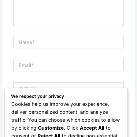
Name*
Email*
Website
We respect your privacy
Cookies help us improve your experience,
Save my name, email, and website in this browser
deliver personalized content, and analyze
for the next time I comment.
traffic. You can choose which cookies to allow
by clicking
Customize
. Click
Accept All
to
consent or
Reject All
to decline non-essential