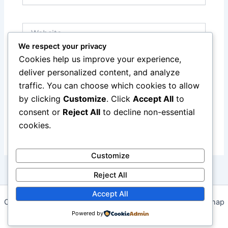
Website
We respect your privacy
Cookies help us improve your experience,
Save my name, email, and website in this browser
deliver personalized content, and analyze
for the next time I comment.
traffic. You can choose which cookies to allow
by clicking
Customize
. Click
Accept All
to
consent or
Reject All
to decline non-essential
cookies.
Customize
Reject All
Accept All
Copyright © 2026 Hotel Terbaik di Bali: Rekomendasi Menginap
Powered by
Nyaman | Powered by
Astra WordPress Theme