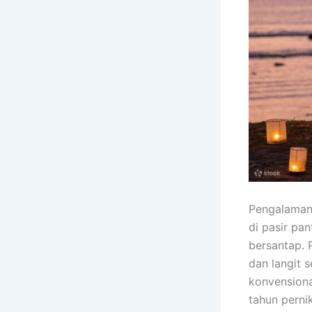
Pengalaman
di pasir pa
bersantap. 
dan langit 
konvensiona
tahun perni