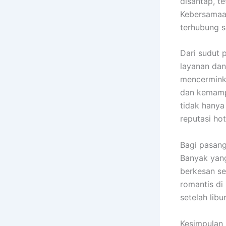
disantap, t
Kebersamaa
terhubung se
Dari sudut 
layanan dan
mencerminka
dan kemamp
tidak hanya
reputasi hot
Bagi pasang
Banyak yan
berkesan se
romantis di
setelah libu
Kesimpulan