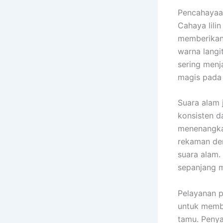
Pencahayaa
Cahaya lili
memberikan
warna langi
sering menj
magis pada
Suara alam 
konsisten d
menenangkan
rekaman de
suara alam.
sepanjang 
Pelayanan pe
untuk membe
tamu. Penya