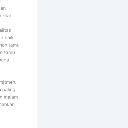
.
gan
i-hari.
litas
n baik
han tamu,
an tamu
pada
omitmen.
 paling
an malam
 bahkan