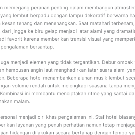
n memegang peranan penting dalam membangun atmosfer 
n yang lembut berpadu dengan lampu dekoratif berwarna h
 kesan tenang dan menenangkan. Saat matahari terbenam,
t dari jingga ke biru gelap menjadi latar alami yang dramati
adi favorit karena memberikan transisi visual yang memper
 pengalaman bersantap.
juga menjadi elemen yang tidak tergantikan. Debur ombak
an hembusan angin laut menghadirkan latar suara alami ya
. Beberapa hotel menambahkan alunan musik lembut secar
ngan volume rendah untuk melengkapi suasana tanpa men
 Kombinasi ini membantu menciptakan ritme yang santai da
makan malam.
rsonal menjadi ciri khas pengalaman ini. Staf hotel biasany
rikan layanan yang penuh perhatian namun tetap menjaga 
jian hidangan dilakukan secara bertahap dengan tempo y