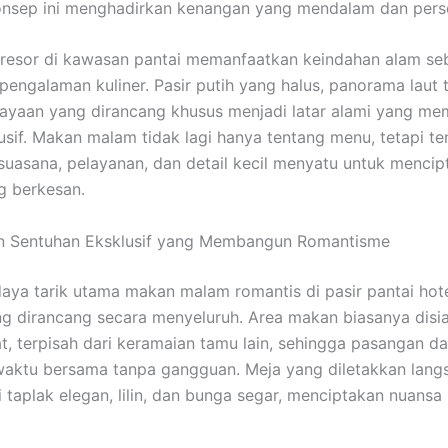
onsep ini menghadirkan kenangan yang mendalam dan pers
 resor di kawasan pantai memanfaatkan keindahan alam se
 pengalaman kuliner. Pasir putih yang halus, panorama laut 
ayaan yang dirancang khusus menjadi latar alami yang me
usif. Makan malam tidak lagi hanya tentang menu, tetapi te
uasana, pelayanan, dan detail kecil menyatu untuk mencip
 berkesan.
n Sentuhan Eksklusif yang Membangun Romantisme
daya tarik utama makan malam romantis di pasir pantai hot
g dirancang secara menyeluruh. Area makan biasanya disi
at, terpisah dari keramaian tamu lain, sehingga pasangan d
aktu bersama tanpa gangguan. Meja yang diletakkan langs
si taplak elegan, lilin, dan bunga segar, menciptakan nuans