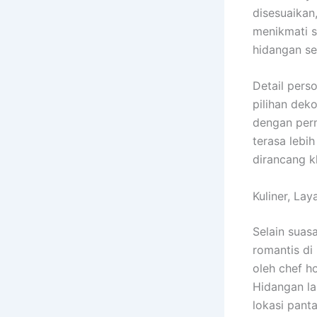
disesuaikan
menikmati s
hidangan se
Detail pers
pilihan dek
dengan per
terasa lebi
dirancang k
Kuliner, La
Selain suas
romantis di
oleh chef h
Hidangan la
lokasi pant