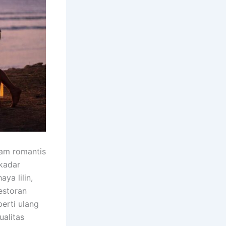
am romantis
kadar
ya lilin,
estoran
erti ulang
alitas