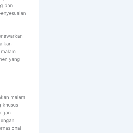
ng dan
 penyesuaian
menawarkan
uaikan
n malam
omen yang
makan malam
g khusus
legan.
dengan
ernasional