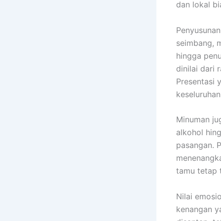
dan lokal b
Penyusunan
seimbang, m
hingga penu
dinilai dari
Presentasi 
keseluruhan
Minuman jug
alkohol hin
pasangan. 
menenangkan
tamu tetap 
Nilai emosi
kenangan ya