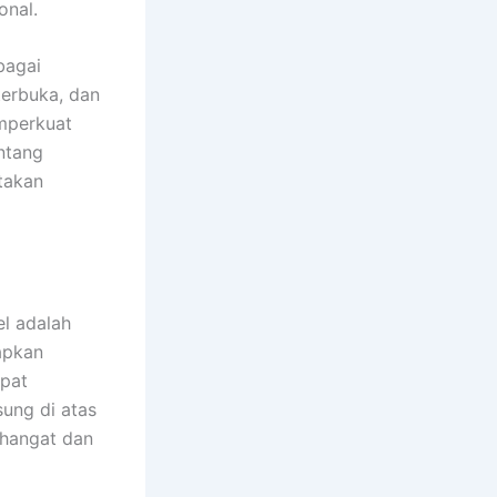
onal.
bagai
terbuka, dan
mperkuat
ntang
takan
el adalah
apkan
apat
ung di atas
a hangat dan