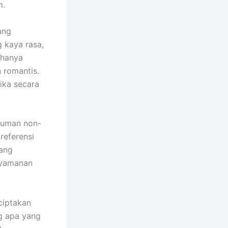
m.
ang
 kaya rasa,
 hanya
n romantis.
ika secara
numan non-
referensi
yang
nyamanan
ciptakan
g apa yang