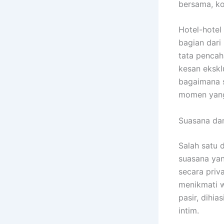
bersama, k
Hotel-hotel
bagian dari
tata pencah
kesan ekskl
bagaimana s
momen yang
Suasana da
Salah satu 
suasana yan
secara priv
menikmati w
pasir, dihia
intim.