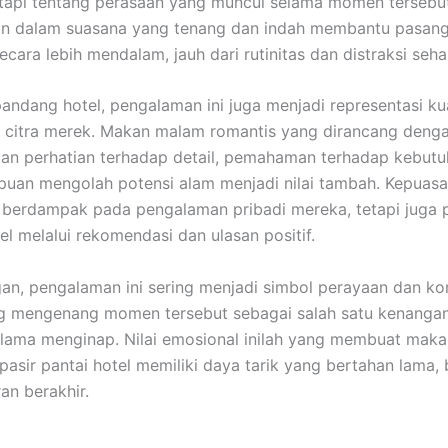
etapi tentang perasaan yang muncul selama momen tersebut
n dalam suasana yang tenang dan indah membantu pasan
cara lebih mendalam, jauh dari rutinitas dan distraksi sehar
pandang hotel, pengalaman ini juga menjadi representasi kua
 citra merek. Makan malam romantis yang dirancang denga
n perhatian terhadap detail, pemahaman terhadap kebutu
uan mengolah potensi alam menjadi nilai tambah. Kepuas
 berdampak pada pengalaman pribadi mereka, tetapi juga 
el melalui rekomendasi dan ulasan positif.
an, pengalaman ini sering menjadi simbol perayaan dan k
g mengenang momen tersebut sebagai salah satu kenangan
lama menginap. Nilai emosional inilah yang membuat mak
 pasir pantai hotel memiliki daya tarik yang bertahan lama,
ran berakhir.