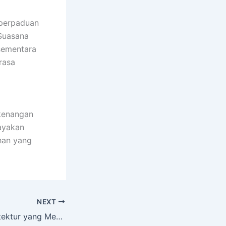
 perpaduan
 Suasana
 sementara
rasa
kenangan
ayakan
han yang
NEXT
Hotel Pantai: Arsitektur yang Menyatu dengan Alam Laut