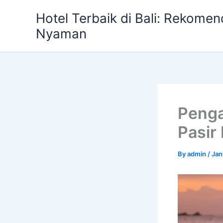
Skip
Hotel Terbaik di Bali: Rekome
to
Nyaman
content
Penga
Pasir 
By
admin
/
Jan