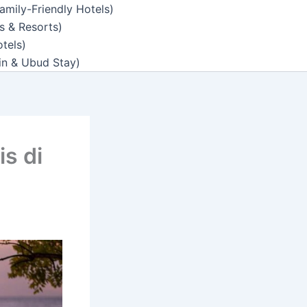
amily-Friendly Hotels)
s & Resorts)
tels)
n & Ubud Stay)
s di