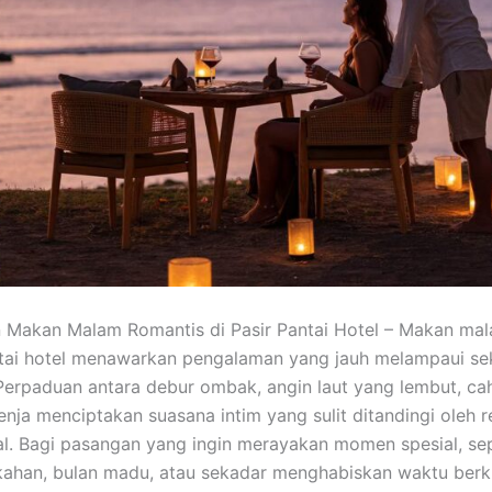
 Makan Malam Romantis di Pasir Pantai Hotel – Makan mal
ntai hotel menawarkan pengalaman yang jauh melampaui se
Perpaduan antara debur ombak, angin laut yang lembut, caha
senja menciptakan suasana intim yang sulit ditandingi oleh r
l. Bagi pasangan yang ingin merayakan momen spesial, sep
kahan, bulan madu, atau sekadar menghabiskan waktu berku