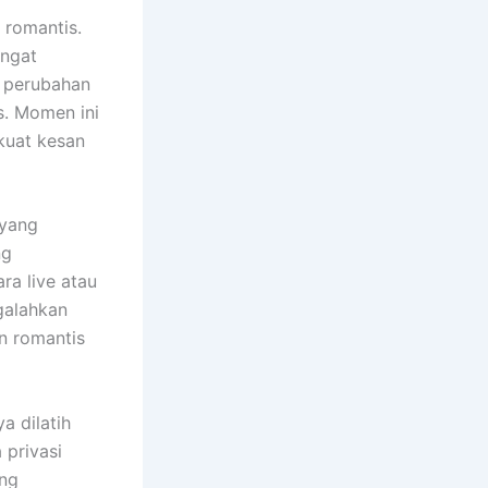
romantis.
angat
 perubahan
s. Momen ini
kuat kesan
 yang
ng
a live atau
galahkan
n romantis
a dilatih
privasi
ang