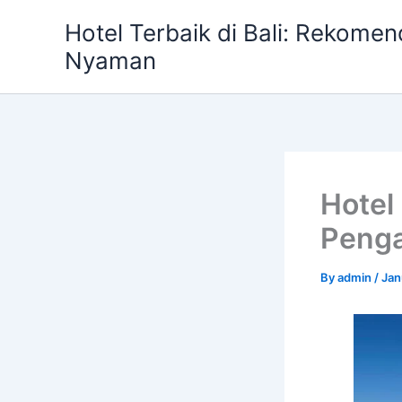
Skip
Hotel Terbaik di Bali: Rekome
to
Nyaman
content
Hotel
Penga
By
admin
/
Jan