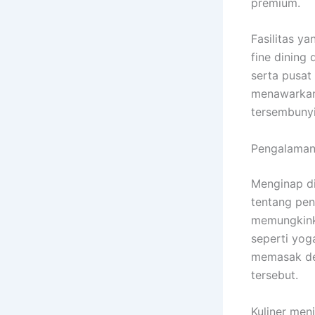
premium.
Fasilitas ya
fine dining
serta pusat
menawarkan 
tersembunyi
Pengalaman 
Menginap di
tentang pe
memungkinka
seperti yoga
memasak den
tersebut.
Kuliner men