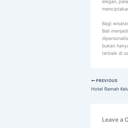
elegan, pela
menciptaka
Bagi wisata
Bali menjad
dipersonali
bukan hanya
terbaik di s
PREVIOUS
Leave a