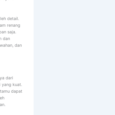
eh detail.
olam renang
an saja.
m dan
ewahan, dan
ya dari
 yang kuat.
 tamu dapat
leh
an.