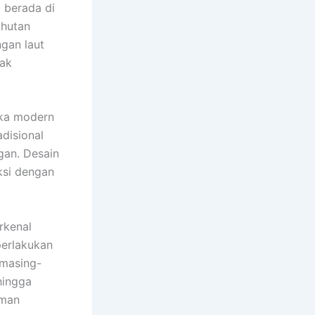
a berada di
 hutan
gan laut
tak
ika modern
disional
gan. Desain
ksi dengan
rkenal
perlakukan
 masing-
hingga
aman