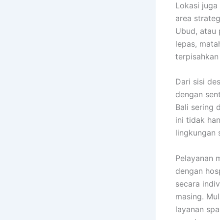
Lokasi juga
area strate
Ubud, atau 
lepas, mata
terpisahkan
Dari sisi d
dengan sent
Bali sering
ini tidak h
lingkungan s
Pelayanan m
dengan hosp
secara indi
masing. Mul
layanan spa