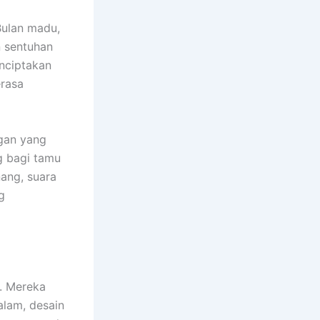
Bulan madu,
n sentuhan
nciptakan
rasa
ngan yang
g bagi tamu
ang, suara
g
. Mereka
lam, desain