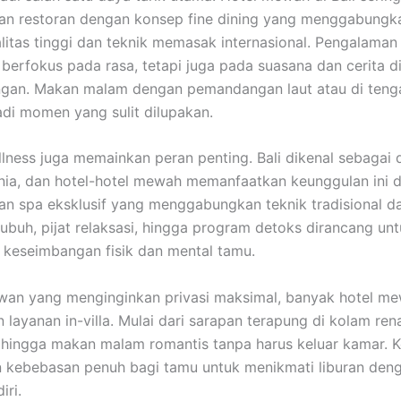
an restoran dengan konsep fine dining yang menggabungk
alitas tinggi dan teknik memasak internasional. Pengalaman
 berfokus pada rasa, tetapi juga pada suasana dan cerita di
ngan. Makan malam dengan pemandangan laut atau di teng
adi momen yang sulit dilupakan.
lness juga memainkan peran penting. Bali dikenal sebagai d
nia, dan hotel-hotel mewah memanfaatkan keunggulan ini 
n spa eksklusif yang menggabungkan teknik tradisional d
ubuh, pijat relaksasi, hingga program detoks dirancang un
keseimbangan fisik dan mental tamu.
wan yang menginginkan privasi maksimal, banyak hotel m
layanan in-villa. Mulai dari sarapan terapung di kolam ren
la, hingga makan malam romantis tanpa harus keluar kamar. K
kebebasan penuh bagi tamu untuk menikmati liburan deng
iri.