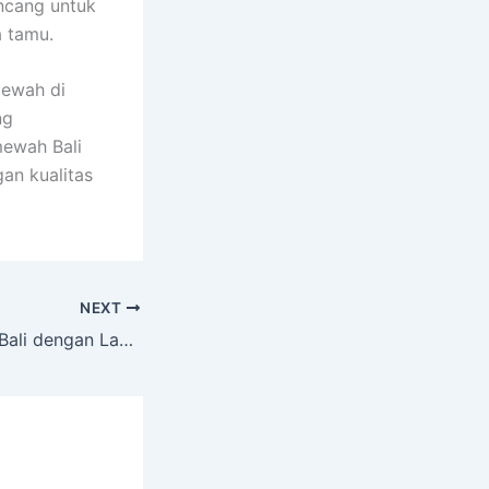
ancang untuk
 tamu.
mewah di
ng
mewah Bali
an kualitas
NEXT
Resort Mewah di Bali dengan Layanan Premium