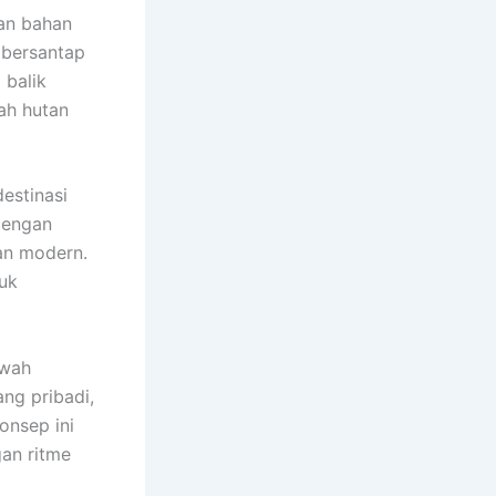
an bahan
 bersantap
 balik
ah hutan
estinasi
dengan
an modern.
tuk
ewah
ang pribadi,
onsep ini
an ritme