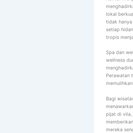
menghadirk
lokal berku
tidak hanya
setiap hida
tropis menj
Spa dan wel
wellness du
menghadirka
Perawatan t
memulihkan 
Bagi wisata
menawarkan 
pijat di vi
memberikan 
mereka send