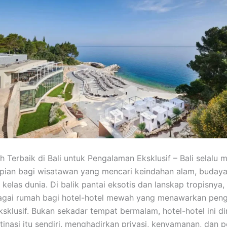
 Terbaik di Bali untuk Pengalaman Eksklusif – Bali selalu m
mpian bagi wisatawan yang mencari keindahan alam, budaya
kelas dunia. Di balik pantai eksotis dan lanskap tropisnya, 
bagai rumah bagi hotel-hotel mewah yang menawarkan pen
sklusif. Bukan sekadar tempat bermalam, hotel-hotel ini d
tinasi itu sendiri, menghadirkan privasi, kenyamanan, dan 