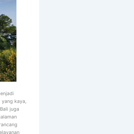
enjadi
 yang kaya,
Bali juga
galaman
irancang
pelayanan