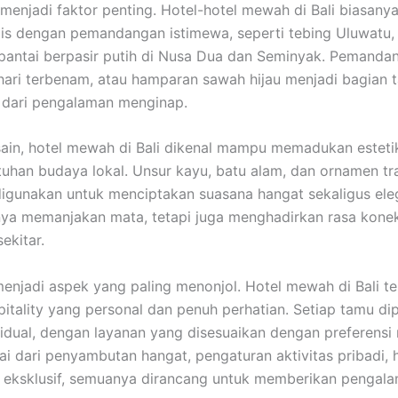
 menjadi faktor penting. Hotel-hotel mewah di Bali biasany
gis dengan pemandangan istimewa, seperti tebing Uluwatu,
pantai berpasir putih di Nusa Dua dan Seminyak. Pemandan
hari terbenam, atau hamparan sawah hijau menjadi bagian 
 dari pengalaman menginap.
esain, hotel mewah di Bali dikenal mampu memadukan estet
uhan budaya lokal. Unsur kayu, batu alam, dan ornamen tra
 digunakan untuk menciptakan suasana hangat sekaligus ele
anya memanjakan mata, tetapi juga menghadirkan rasa kone
ekitar.
enjadi aspek yang paling menonjol. Hotel mewah di Bali te
itality yang personal dan penuh perhatian. Setiap tamu di
vidual, dengan layanan yang disesuaikan dengan preferensi
ai dari penyambutan hangat, pengaturan aktivitas pribadi, 
 eksklusif, semuanya dirancang untuk memberikan pengal