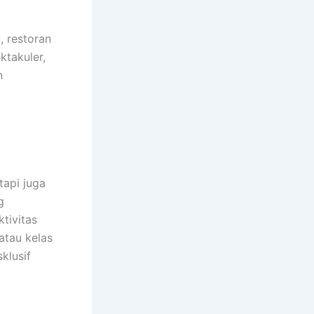
, restoran
ktakuler,
n
tapi juga
g
tivitas
atau kelas
klusif