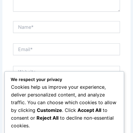
Name*
Email*
Website
We respect your privacy
Cookies help us improve your experience,
Save my name, email, and website in this browser
deliver personalized content, and analyze
for the next time I comment.
traffic. You can choose which cookies to allow
by clicking
Customize
. Click
Accept All
to
consent or
Reject All
to decline non-essential
cookies.