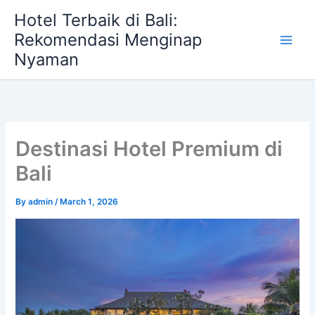
Skip
Hotel Terbaik di Bali:
to
Rekomendasi Menginap
content
Nyaman
Destinasi Hotel Premium di
Bali
By
admin
/
March 1, 2026